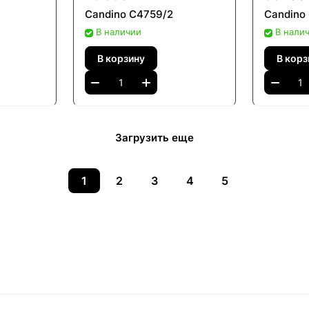
Candino C4759/2
Candino
В наличии
В нали
В корзину
В корз
Загрузить еще
1
2
3
4
5