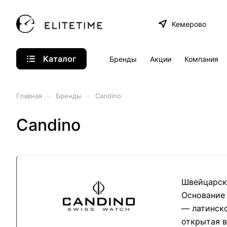
Кемерово
Каталог
Бренды
Акции
Компания
–
–
Главная
Бренды
Candino
Candino
Швейцарски
Основание 
— латинско
открытая в