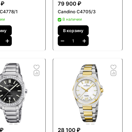
 ₽
79 900 ₽
 C4778/1
Candino C4705/3
чии
В наличии
ину
В корзину
 ₽
28 100 ₽