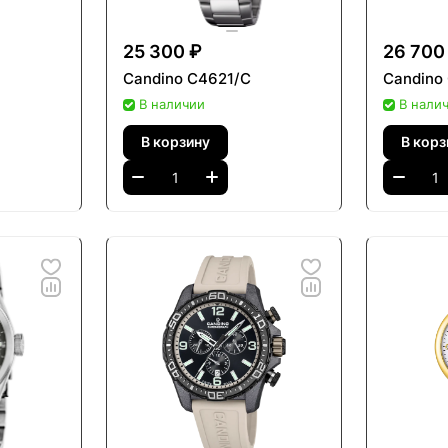
это известная марка из Швейцарии, отличающаяся изы
ачественные материалы, устойчивое к царапинам стек
25 300 ₽
26 700
.
Candino C4621/C
Candino
В наличии
В нали
В корзину
В корз