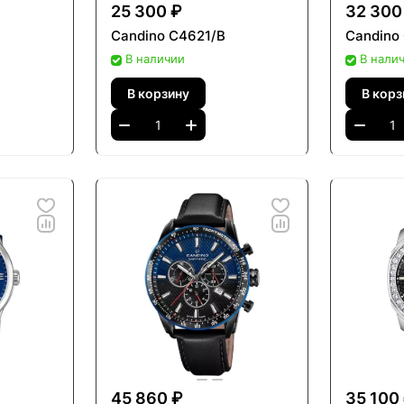
25 300 ₽
32 300
Candino C4621/B
Candino
В наличии
В нали
В корзину
В корз
45 860 ₽
35 100