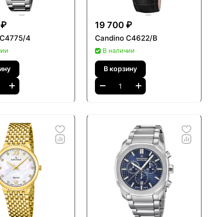
сканным стилем. Эти часы, ценящиеся
ло и точный механизм, популярны в свыше
 ₽
19 700 ₽
 C4775/4
Candino C4622/B
чии
В наличии
ину
В корзину