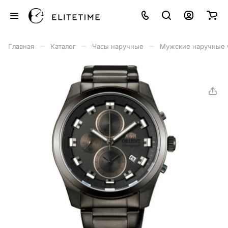
–
–
–
Главная
Каталог
Часы наручные
Мужские наручные 