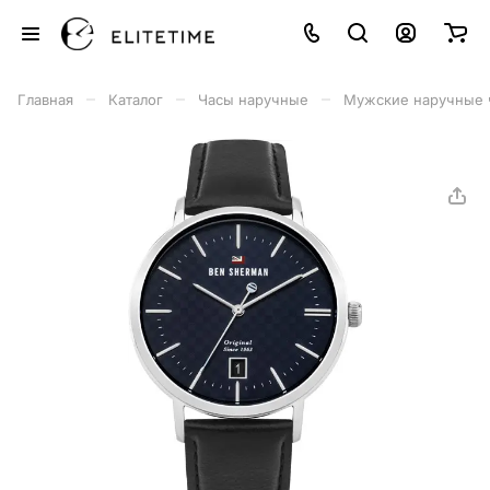
–
–
–
Главная
Каталог
Часы наручные
Мужские наручные 