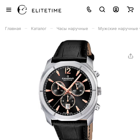
–
–
–
Главная
Каталог
Часы наручные
Мужские наручные 