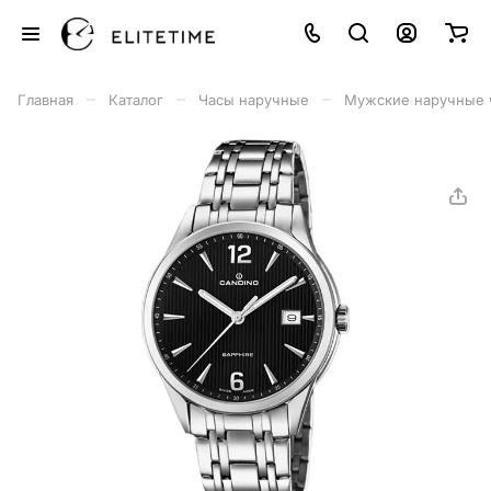
–
–
–
Главная
Каталог
Часы наручные
Мужские наручные 