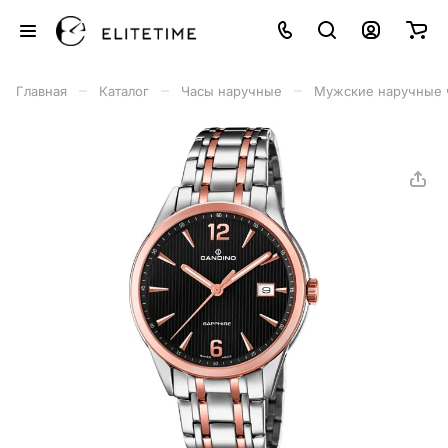
–
–
–
Главная
Каталог
Часы наручные
Мужские наручные 