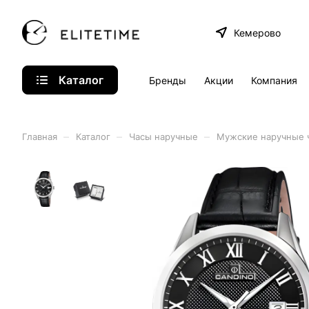
Кемерово
Каталог
Бренды
Акции
Компания
–
–
–
Главная
Каталог
Часы наручные
Мужские наручные 