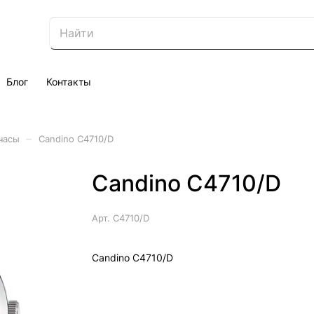
Блог
Контакты
–
часы
Candino C4710/D
Candino C4710/D
Арт.
C4710/D
Candino C4710/D