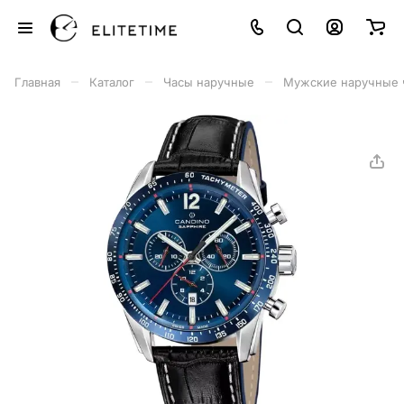
–
–
–
Главная
Каталог
Часы наручные
Мужские наручные 