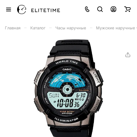
–
–
–
Главная
Каталог
Часы наручные
Мужские наручные 