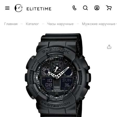
–
–
–
Главная
Каталог
Часы наручные
Мужские наручные 