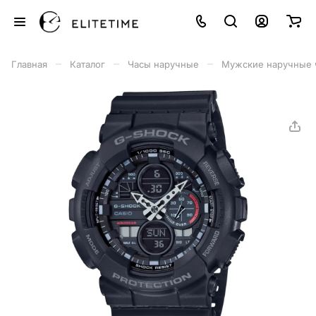
–
–
–
Главная
Каталог
Часы наручные
Мужские наручные 