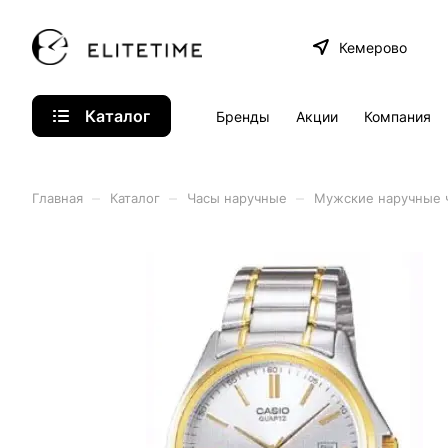
Кемерово
Каталог
Бренды
Акции
Компания
–
–
–
Главная
Каталог
Часы наручные
Мужские наручные 