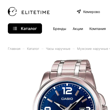
Кемерово
Каталог
Бренды
Акции
Компания
–
–
–
Главная
Каталог
Часы наручные
Мужские наручные 