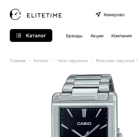
Кемерово
Каталог
Бренды
Акции
Компания
–
–
–
Главная
Каталог
Часы наручные
Мужские наручные 