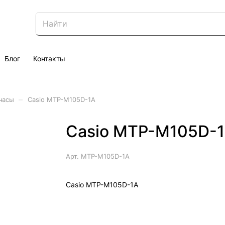
Блог
Контакты
–
часы
Casio MTP-M105D-1A
Casio MTP-M105D-
Арт.
MTP-M105D-1A
Casio MTP-M105D-1A