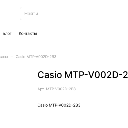
Блог
Контакты
–
часы
Casio MTP-V002D-2B3
Casio MTP-V002D-
Арт.
MTP-V002D-2B3
Casio MTP-V002D-2B3