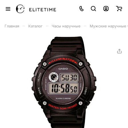
–
–
–
Главная
Каталог
Часы наручные
Мужские наручные 