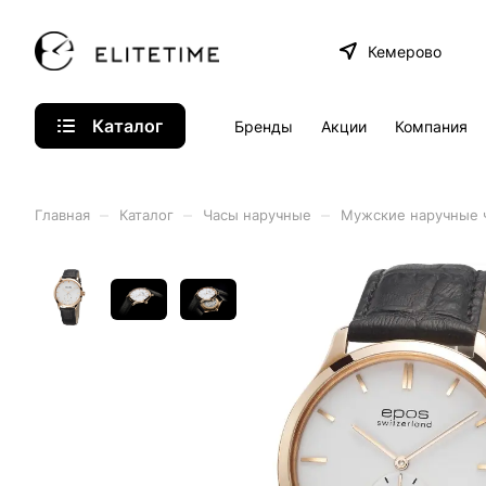
Кемерово
Каталог
Бренды
Акции
Компания
–
–
–
Главная
Каталог
Часы наручные
Мужские наручные 