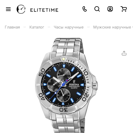
–
–
–
Главная
Каталог
Часы наручные
Мужские наручные 