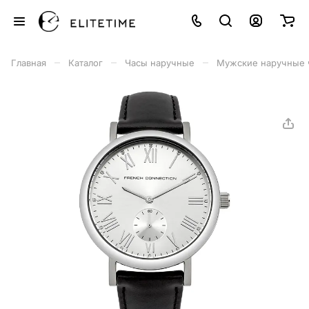
–
–
–
Главная
Каталог
Часы наручные
Мужские наручные 