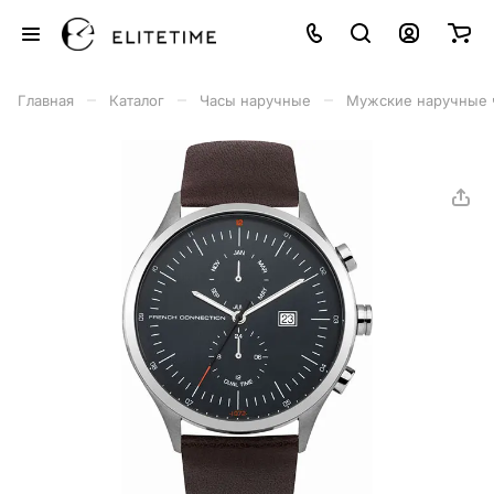
–
–
–
Главная
Каталог
Часы наручные
Мужские наручные 