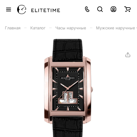
–
–
–
Главная
Каталог
Часы наручные
Мужские наручные 