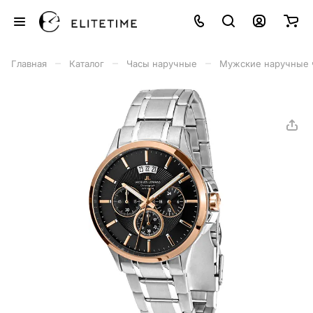
–
–
–
Главная
Каталог
Часы наручные
Мужские наручные 