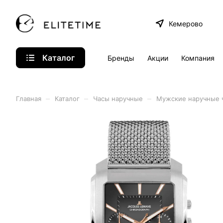
Кемерово
Каталог
Бренды
Акции
Компания
–
–
–
Главная
Каталог
Часы наручные
Мужские наручные 