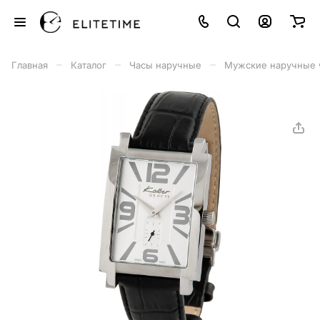
–
–
–
Главная
Каталог
Часы наручные
Мужские наручные 