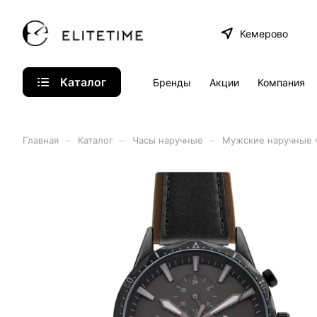
Кемерово
Каталог
Бренды
Акции
Компания
–
–
–
Главная
Каталог
Часы наручные
Мужские наручные 