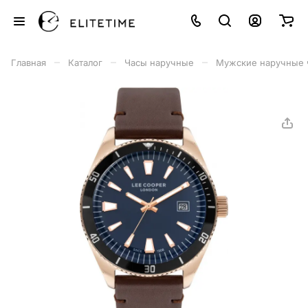
–
–
–
Главная
Каталог
Часы наручные
Мужские наручные 