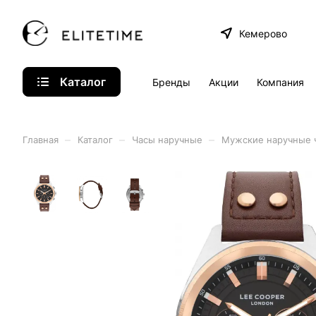
Кемерово
Каталог
Бренды
Акции
Компания
–
–
–
Главная
Каталог
Часы наручные
Мужские наручные 