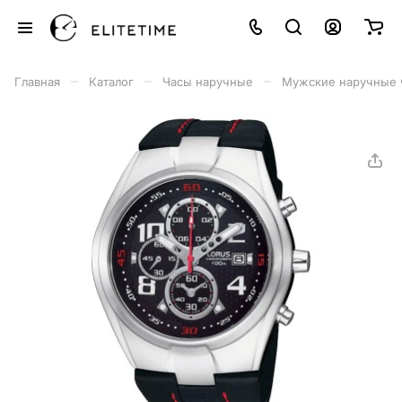
–
–
–
Главная
Каталог
Часы наручные
Мужские наручные 