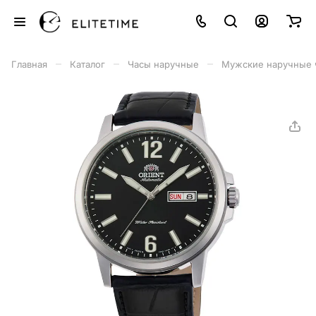
–
–
–
Главная
Каталог
Часы наручные
Мужские наручные 