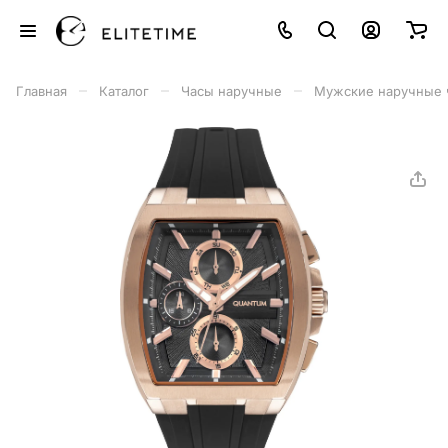
–
–
–
Главная
Каталог
Часы наручные
Мужские наручные 