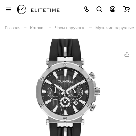
–
–
–
Главная
Каталог
Часы наручные
Мужские наручные 