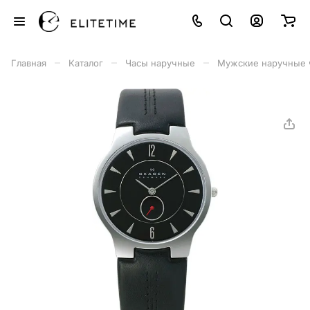
–
–
–
Главная
Каталог
Часы наручные
Мужские наручные 