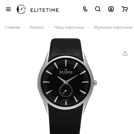
–
–
–
Главная
Каталог
Часы наручные
Мужские наручные 