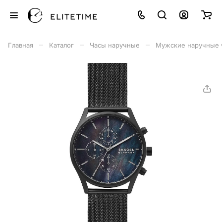
–
–
–
Главная
Каталог
Часы наручные
Мужские наручные 