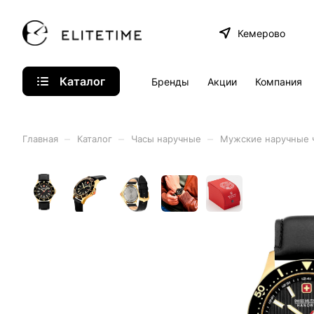
Кемерово
Каталог
Бренды
Акции
Компания
–
–
–
Главная
Каталог
Часы наручные
Мужские наручные 