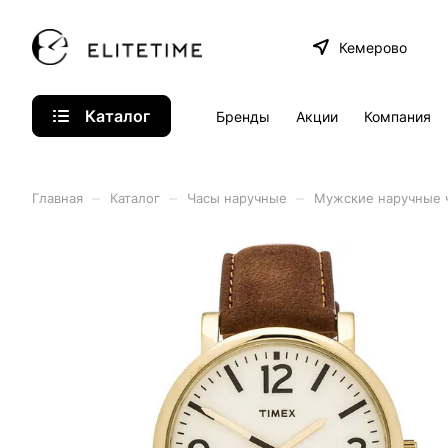
Кемерово
Каталог
Бренды
Акции
Компания
–
–
–
Главная
Каталог
Часы наручные
Мужские наручные 