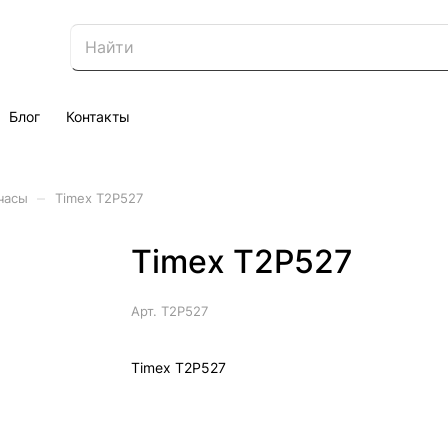
Блог
Контакты
–
часы
Timex T2P527
Timex T2P527
Арт.
T2P527
Timex T2P527