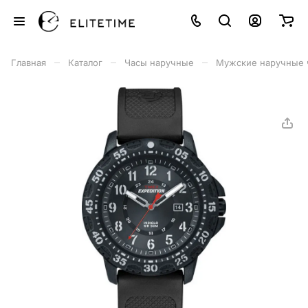
–
–
–
Главная
Каталог
Часы наручные
Мужские наручные 