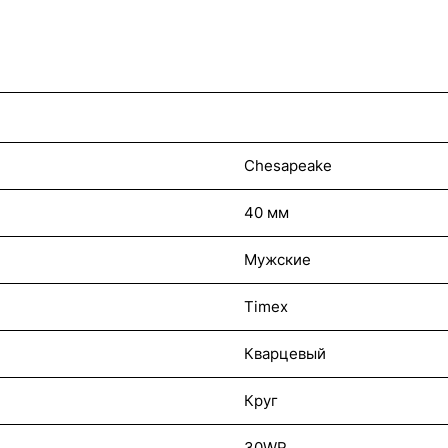
Chesapeake
40 мм
Мужские
Timex
Кварцевый
Круг
30WR