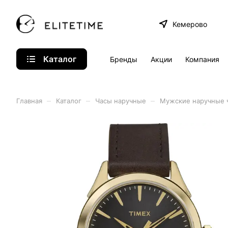
Кемерово
Каталог
Бренды
Акции
Компания
–
–
–
Главная
Каталог
Часы наручные
Мужские наручные 