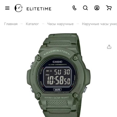
–
–
–
Главная
Каталог
Часы наручные
Наручные часы уни