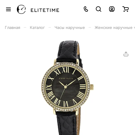
–
–
–
Главная
Каталог
Часы наручные
Женские наручные 