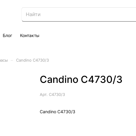
Блог
Контакты
–
часы
Candino C4730/3
Candino C4730/3
Арт.
C4730/3
Candino C4730/3