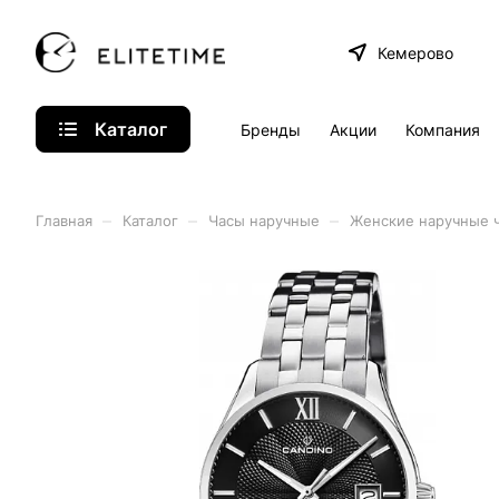
Кемерово
Каталог
Бренды
Акции
Компания
–
–
–
Главная
Каталог
Часы наручные
Женские наручные 