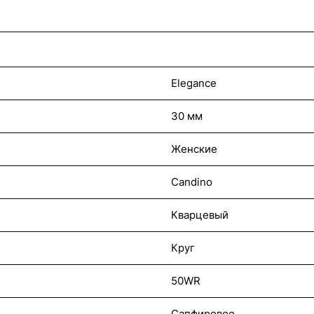
Elegance
30 мм
Женские
Candino
Кварцевый
Круг
50WR
Сапфировое