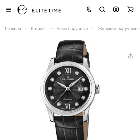
–
–
–
Главная
Каталог
Часы наручные
Женские наручные 