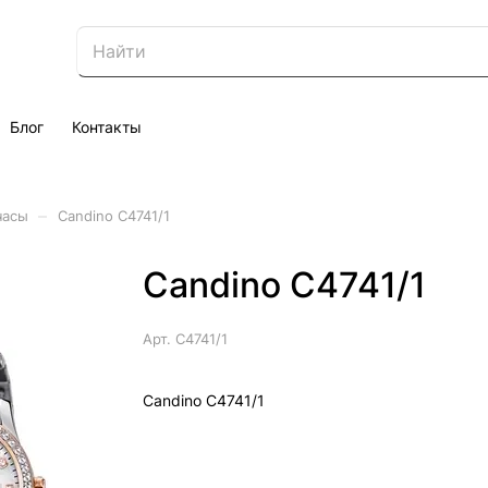
Блог
Контакты
–
часы
Candino C4741/1
Candino C4741/1
Арт.
C4741/1
Candino C4741/1