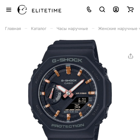
–
–
–
Главная
Каталог
Часы наручные
Женские наручные 