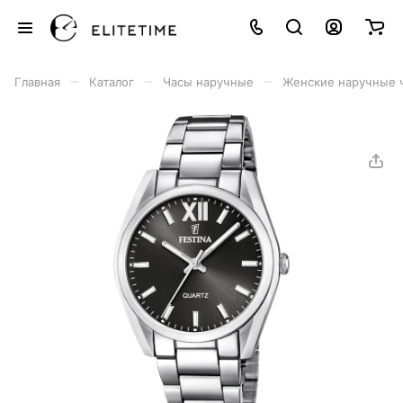
–
–
–
Главная
Каталог
Часы наручные
Женские наручные 