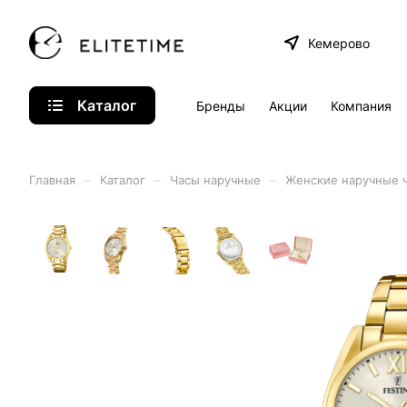
Кемерово
Каталог
Бренды
Акции
Компания
–
–
–
Главная
Каталог
Часы наручные
Женские наручные 