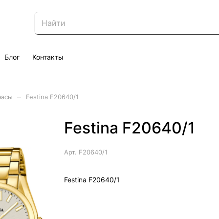
Блог
Контакты
–
часы
Festina F20640/1
Festina F20640/1
Арт.
F20640/1
Festina F20640/1