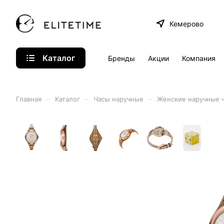
Кемерово
Каталог
Бренды
Акции
Компания
–
–
–
Главная
Каталог
Часы наручные
Женские наручные 