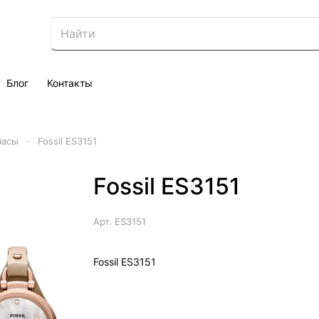
Блог
Контакты
–
часы
Fossil ES3151
Fossil ES3151
Арт.
ES3151
Fossil ES3151