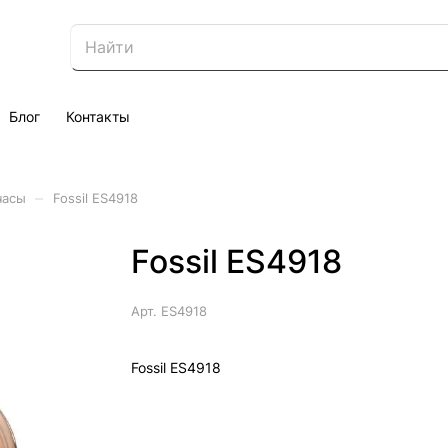
Блог
Контакты
–
часы
Fossil ES4918
Fossil ES4918
Арт.
ES4918
Fossil ES4918