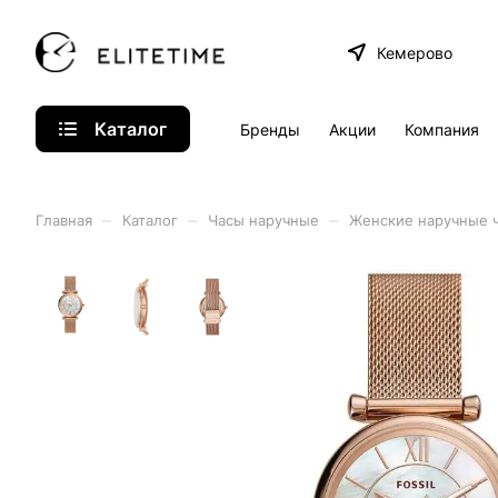
Кемерово
Каталог
Бренды
Акции
Компания
–
–
–
Главная
Каталог
Часы наручные
Женские наручные 