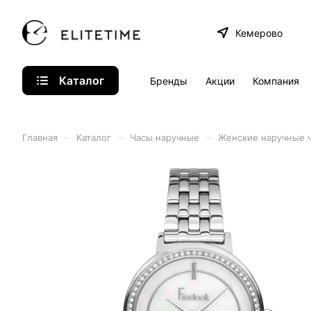
Кемерово
Каталог
Бренды
Акции
Компания
–
–
–
Главная
Каталог
Часы наручные
Женские наручные 