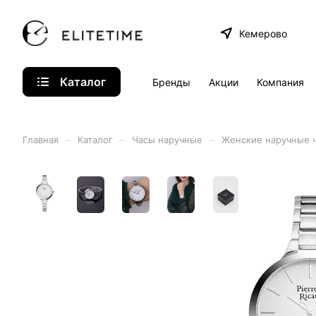
Кемерово
Каталог
Бренды
Акции
Компания
–
–
–
Главная
Каталог
Часы наручные
Женские наручные 